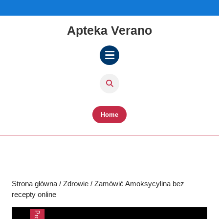
Skip
to
content
Apteka Verano
Skip
to
content
Open
Button
Home
Strona główna
/
Zdrowie
/ Zamówić Amoksycylina bez
recepty online