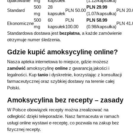
opakowanie
mg
kapsułek
(1.12/kapsułka)
500
28
PLN 29.99
Standard
PLN 50.00
PLN 20.
mg
kapsułek
(1.07/kapsułka)
500
60
PLN
PLN 58.99
Ekonomiczne
PLN 41.
mg
kapsułek
100.00
(0.98/kapsułka)
Standardowa dostawa jest
bezpłatna
, a każde zamówienie
otrzymuje numer śledzenia.
Gdzie kupić amoksycylinę online?
Nasza apteka internetowa to miejsce, gdzie możesz
zamówić
amoksycylinę
online
z gwarancją jakości i
legalności. Kup
tanio
i dyskretnie, korzystając z konsultacji
farmaceutycznej oraz szybkiej dostawy na terenie całej
Polski.
Amoksycylina bez recepty – zasady
W Polsce obowiązek recepty można zrealizować na
odległość dzięki teleporadzie. Nasz farmaceuta w ramach
usługi online wystawi e-receptę, co pozwala na zakup bez
fizycznej recepty.