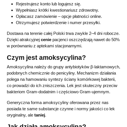
Rejestrujesz konto lub logujesz się.
Wypełniasz krótki kwestionariusz zdrowotny.
Opłacasz zamówienie – opcje płatności online.
Otrzymujesz potwierdzenie i numer przesyłki.
Dostawa na terenie całej Polski trwa zwykle 2–4 dni robocze.
Dzięki atrakcyjnej
cenie
pacjenci oszczędzają nawet do 50%
w porównaniu z aptekami stacjonarnymi.
Czym jest amoksycylina?
Amoksycylina należy do grupy antybiotyków β-laktamowych,
podobnych chemicznie do penicyliny. Mechanizm działania
polega na hamowaniu syntezy ściany komórkowej bakterii,
co prowadzi do ich zniszczenia. Lek jest skuteczny przeciw
bakteriom Gram-dodatnim i częściowo Gram-ujemnym.
Generyczna forma amoksycyliny oferowana przez nas
posiada te same substancje czynne i normy jakości co lek
oryginalny, ale
taniej
.
Jak działa amoksycylina?