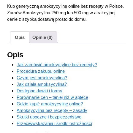
Kup generyczną amoksycylinę online bez recepty w Polsce.
Zamów Amoksycylina 250 mg lub 500 mg w atrakcyjnej
cenie z szybką dostawą prosto do domu.
Opis
Opinie (0)
Opis
Jak zamówić amoksycylinę bez recepty?
Procedura zakupu online
Czym jest amoksycylina?
Jak działa amoksycylina?
Dostępne dawki i formy
Porównanie cen – taniej niż w aptece
Gdzie kupić amoksycylinę online?
Amoksycylina bez recepty – zasady
Skutki uboczne i bezpieczeństwo
Przeciwwskazania i środki ostrożności