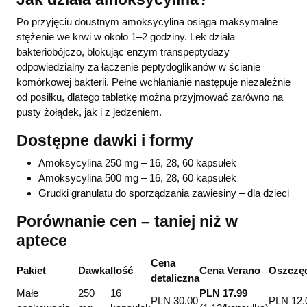
Po przyjęciu doustnym amoksycylina osiąga maksymalne
stężenie we krwi w około 1–2 godziny. Lek działa
bakteriobójczo, blokując enzym transpeptydazy
odpowiedzialny za łączenie peptydoglikanów w ścianie
komórkowej bakterii. Pełne wchłanianie następuje niezależnie
od posiłku, dlatego tabletkę można przyjmować zarówno na
pusty żołądek, jak i z jedzeniem.
Dostępne dawki i formy
Amoksycylina 250 mg – 16, 28, 60 kapsułek
Amoksycylina 500 mg – 16, 28, 60 kapsułek
Grudki granulatu do sporządzania zawiesiny – dla dzieci
Porównanie cen – taniej niż w
aptece
Cena
Pakiet
Dawka
Ilość
Cena Verano
Oszczę
detaliczna
Małe
250
16
PLN 17.99
PLN 30.00
PLN 12.