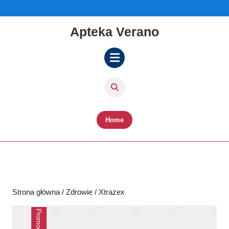
Skip
to
content
Apteka Verano
Skip
to
content
Open
Button
Home
Strona główna
/
Zdrowie
/ Xtrazex
Promocja!