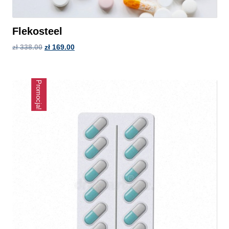
Flekosteel
zł
338.00
zł
169.00
Promocja!