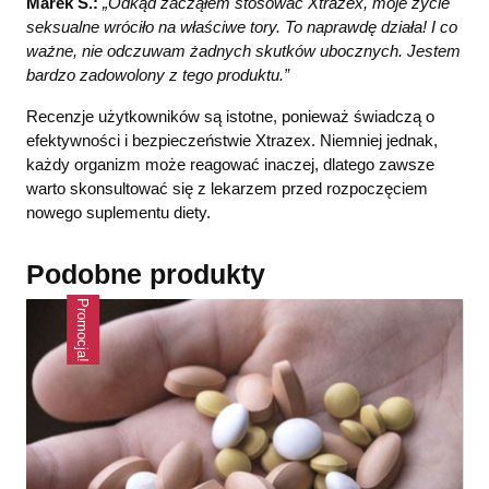
Marek S.:
„Odkąd zacząłem stosować Xtrazex, moje życie
seksualne wróciło na właściwe tory. To naprawdę działa! I co
ważne, nie odczuwam żadnych skutków ubocznych. Jestem
bardzo zadowolony z tego produktu.”
Recenzje użytkowników są istotne, ponieważ świadczą o
efektywności i bezpieczeństwie Xtrazex. Niemniej jednak,
każdy organizm może reagować inaczej, dlatego zawsze
warto skonsultować się z lekarzem przed rozpoczęciem
nowego suplementu diety.
Podobne produkty
Promocja!