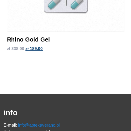
Rhino Gold Gel
zł
338.00
zł
189.00
info
E-mail:
info@aptekaverano.pl