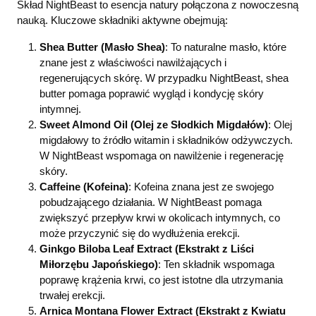
Skład NightBeast to esencja natury połączona z nowoczesną
nauką. Kluczowe składniki aktywne obejmują:
Shea Butter (Masło Shea)
: To naturalne masło, które
znane jest z właściwości nawilżających i
regenerujących skórę. W przypadku NightBeast, shea
butter pomaga poprawić wygląd i kondycję skóry
intymnej.
Sweet Almond Oil (Olej ze Słodkich Migdałów)
: Olej
migdałowy to źródło witamin i składników odżywczych.
W NightBeast wspomaga on nawilżenie i regenerację
skóry.
Caffeine (Kofeina)
: Kofeina znana jest ze swojego
pobudzającego działania. W NightBeast pomaga
zwiększyć przepływ krwi w okolicach intymnych, co
może przyczynić się do wydłużenia erekcji.
Ginkgo Biloba Leaf Extract (Ekstrakt z Liści
Miłorzębu Japońskiego)
: Ten składnik wspomaga
poprawę krążenia krwi, co jest istotne dla utrzymania
trwałej erekcji.
Arnica Montana Flower Extract (Ekstrakt z Kwiatu