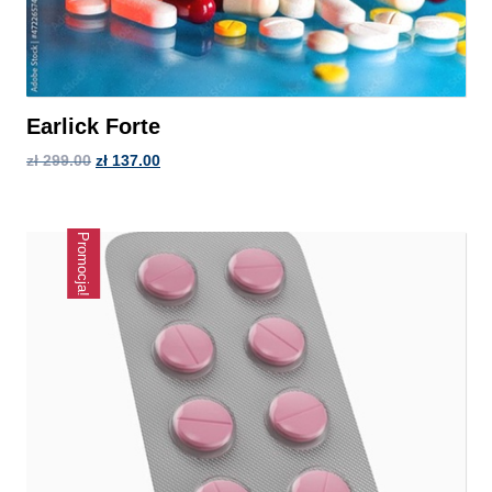
Earlick Forte
zł
299.00
zł
137.00
Promocja!