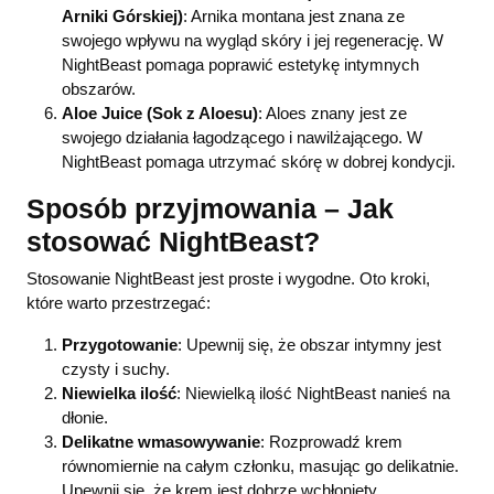
Arniki Górskiej)
: Arnika montana jest znana ze
swojego wpływu na wygląd skóry i jej regenerację. W
NightBeast pomaga poprawić estetykę intymnych
obszarów.
Aloe Juice (Sok z Aloesu)
: Aloes znany jest ze
swojego działania łagodzącego i nawilżającego. W
NightBeast pomaga utrzymać skórę w dobrej kondycji.
Sposób przyjmowania – Jak
stosować NightBeast?
Stosowanie NightBeast jest proste i wygodne. Oto kroki,
które warto przestrzegać:
Przygotowanie
: Upewnij się, że obszar intymny jest
czysty i suchy.
Niewielka ilość
: Niewielką ilość NightBeast nanieś na
dłonie.
Delikatne wmasowywanie
: Rozprowadź krem
równomiernie na całym członku, masując go delikatnie.
Upewnij się, że krem jest dobrze wchłonięty.