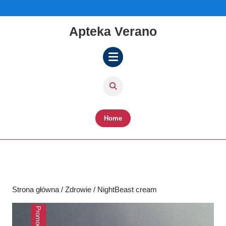
Skip
to
content
Apteka Verano
Skip
to
content
Open
Button
Home
Strona główna
/
Zdrowie
/ NightBeast cream
Promocja!