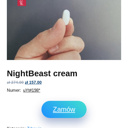
NightBeast cream
zł
274.00
zł
157.00
Numer:
uYt#198*
Zamów