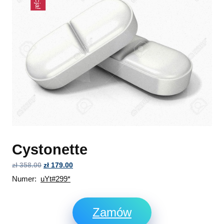
Cystonette
zł
358.00
zł
179.00
Numer:
uYt#299*
Zamów