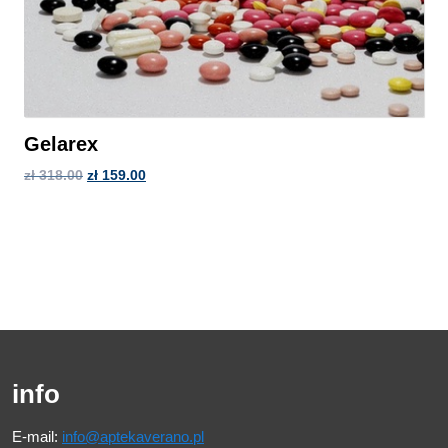
Gelarex
zł
318.00
zł
159.00
info
E-mail:
info@aptekaverano.pl