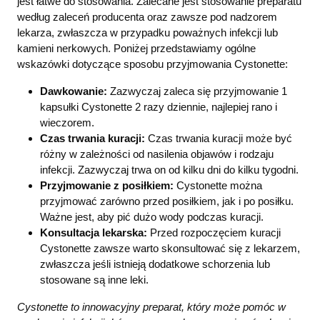
jest łatwe do stosowania. Zalecane jest stosowanie preparatu
według zaleceń producenta oraz zawsze pod nadzorem
lekarza, zwłaszcza w przypadku poważnych infekcji lub
kamieni nerkowych. Poniżej przedstawiamy ogólne
wskazówki dotyczące sposobu przyjmowania Cystonette:
Dawkowanie:
Zazwyczaj zaleca się przyjmowanie 1
kapsułki Cystonette 2 razy dziennie, najlepiej rano i
wieczorem.
Czas trwania kuracji:
Czas trwania kuracji może być
różny w zależności od nasilenia objawów i rodzaju
infekcji. Zazwyczaj trwa on od kilku dni do kilku tygodni.
Przyjmowanie z posiłkiem:
Cystonette można
przyjmować zarówno przed posiłkiem, jak i po posiłku.
Ważne jest, aby pić dużo wody podczas kuracji.
Konsultacja lekarska:
Przed rozpoczęciem kuracji
Cystonette zawsze warto skonsultować się z lekarzem,
zwłaszcza jeśli istnieją dodatkowe schorzenia lub
stosowane są inne leki.
Cystonette to innowacyjny preparat, który może pomóc w