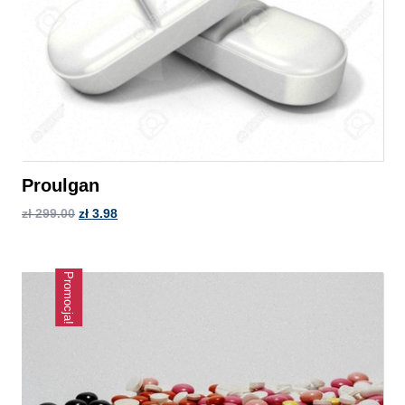
Proulgan
zł
299.00
zł
3.98
Promocja!