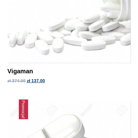
Vigaman
zł
274.00
zł
137.00
Promocja!