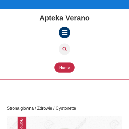
Skip
to
content
Apteka Verano
Skip
to
content
Open
Button
Home
Strona główna
/
Zdrowie
/ Cystonette
Promocja!