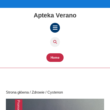
Skip
to
content
Apteka Verano
Skip
to
content
Open
Button
Home
Strona główna
/
Zdrowie
/ Cystenon
Promocja!