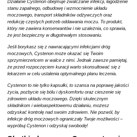
Działanie Cystenon obejmuje zwalczanie infekcji, łagodzenie
stanu zapalnego, odbudowę i wzmocnienie układu
moczowego, transport składników odżywczych oraz
redukcję częstych potrzeb oddawania moczu. To produkt,
który nie zawiera konserwantów i nie uzależnia, co sprawia,
że jest bezpieczny w długotrwałym stosowaniu.
Jeśli borykasz się z nawracającymi infekcjami dróg
moczowych, Cystenon może okazać się Twoim
sprzymierzeńcem w walce z nimi. Jednak zawsze pamiętaj,
że przed rozpoczęciem kuracji warto skonsultować się z
lekarzem w celu ustalenia optymalnego planu leczenia.
Cystenon to nie tylko kapsułki, to szansa na poprawę jakości
życia, pozbycie się bólu i dyskomfortu oraz cieszenie się
zdrowiem układu moczowego. Dzięki skutecznym
składnikom i wieloaspektowemu działaniu, możesz
odzyskać kontrolę nad swoim zdrowiem. Nie pozwól, by
infekcje dróg moczowych ograniczały Twoje możliwości –
wypróbuj Cystenon i odzyskaj swobodę!