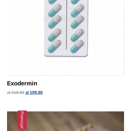
Exodermin
zł
318.00
zł
159.00
Promocja!