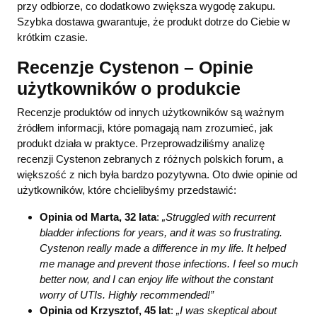
przy odbiorze, co dodatkowo zwiększa wygodę zakupu.
Szybka dostawa gwarantuje, że produkt dotrze do Ciebie w
krótkim czasie.
Recenzje Cystenon – Opinie
użytkowników o produkcie
Recenzje produktów od innych użytkowników są ważnym
źródłem informacji, które pomagają nam zrozumieć, jak
produkt działa w praktyce. Przeprowadziliśmy analizę
recenzji Cystenon zebranych z różnych polskich forum, a
większość z nich była bardzo pozytywna. Oto dwie opinie od
użytkowników, które chcielibyśmy przedstawić:
Opinia od Marta, 32 lata
:
„Struggled with recurrent
bladder infections for years, and it was so frustrating.
Cystenon really made a difference in my life. It helped
me manage and prevent those infections. I feel so much
better now, and I can enjoy life without the constant
worry of UTIs. Highly recommended!”
Opinia od Krzysztof, 45 lat
:
„I was skeptical about