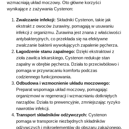
wzmacniają układ moczowy. Oto główne korzyści
wynikające z zażywania Cystenon:
Zwalczanie infekcji:
Składniki Cystenon, takie jak
ekstrakt z owoców żurawiny, pomagają w usuwaniu
infekcji z organizmu. Żurawina jest znana z właściwości
antybakteryjnych, co przekłada się na efektywne
zwalczanie bakterii wywołujących zapalenie pęcherza.
Łagodzenie stanu zapalnego:
Dzięki ekstraktowi z
zioła zawilca lekarskiego, Cystenon redukuje stan
zapalny w obrębie pęcherza. Działa to przeciwbólowo i
pomaga w przywracaniu komfortu podczas
codziennego funkcjonowania.
Odbudowa i wzmocnienie układu moczowego:
Preparat wspomaga układ moczowy, pomagając
organizmowi w regeneracji i wzmacnianiu dotkniętych
narządów. Działa to prewencyjnie, zmniejszając ryzyko
nawrotów infekcji.
Transport składników odżywczych:
Cystenon
pomaga w transporcie niezbędnych składników
odżywczych i mikroelementów do obszaru zakażonego.