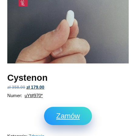
Cystenon
zł
358.00
zł
179.00
Numer:
uYt#970*
Zamów