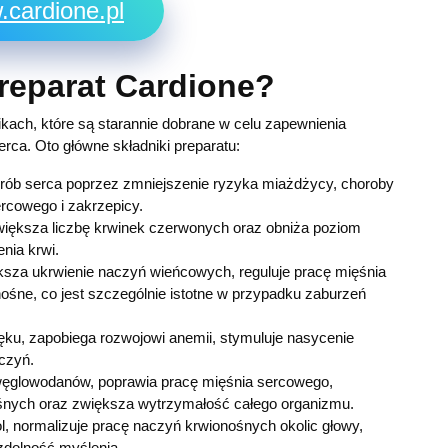
cardione.pl
preparat Cardione?
ikach, które są starannie dobrane w celu zapewnienia
rca. Oto główne składniki preparatu:
ób serca poprzez zmniejszenie ryzyka miażdżycy, choroby
rcowego i zakrzepicy.
większa liczbę krwinek czerwonych oraz obniża poziom
nia krwi.
ksza ukrwienie naczyń wieńcowych, reguluje pracę mięśnia
śne, co jest szczególnie istotne w przypadku zaburzeń
ku, zapobiega rozwojowi anemii, stymuluje nasycenie
czyń.
 węglowodanów, poprawia pracę mięśnia sercowego,
ośnych oraz zwiększa wytrzymałość całego organizmu.
l, normalizuje pracę naczyń krwionośnych okolic głowy,
zdolność myślenia.