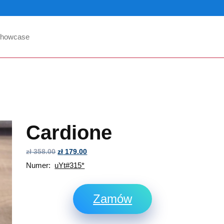
howcase
Cardione
zł
358.00
zł
179.00
Numer:
uYt#315*
Zamów