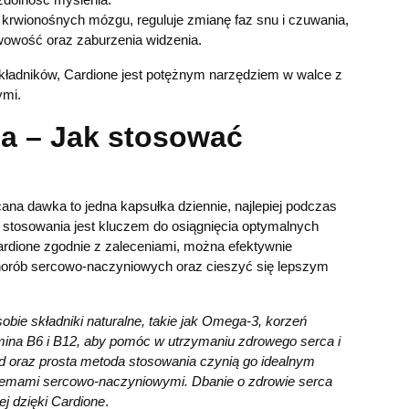
krwionośnych mózgu, reguluje zmianę faz snu i czuwania,
wowość oraz zaburzenia widzenia.
kładników, Cardione jest potężnym narzędziem w walce z
ymi.
a – Jak stosować
cana dawka to jedna kapsułka dziennie, najlepiej podczas
ść stosowania jest kluczem do osiągnięcia optymalnych
ardione zgodnie z zaleceniami, można efektywnie
chorób sercowo-naczyniowych oraz cieszyć się lepszym
sobie składniki naturalne, takie jak Omega-3, korzeń
tamina B6 i B12, aby pomóc w utrzymaniu zdrowego serca i
ad oraz prosta metoda stosowania czynią go idealnym
blemami sercowo-naczyniowymi. Dbanie o zdrowie serca
ej dzięki Cardione
.