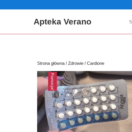
Skip
to
content
Apteka Verano
S
Skip
to
content
Strona główna
/
Zdrowie
/ Cardione
Promocja!