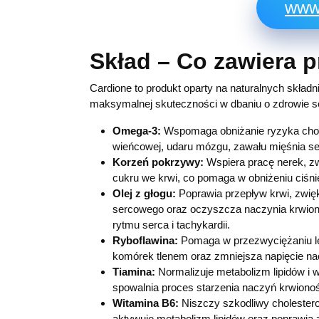
www.
Skład – Co zawiera 
Cardione to produkt oparty na naturalnych składn
maksymalnej skuteczności w dbaniu o zdrowie se
Omega-3:
Wspomaga obniżanie ryzyka chor
wieńcowej, udaru mózgu, zawału mięśnia se
Korzeń pokrzywy:
Wspiera pracę nerek, z
cukru we krwi, co pomaga w obniżeniu ciśnie
Olej z głogu:
Poprawia przepływ krwi, zwię
sercowego oraz oczyszcza naczynia krwiono
rytmu serca i tachykardii.
Ryboflawina:
Pomaga w przezwyciężaniu lę
komórek tlenem oraz zmniejsza napięcie na
Tiamina:
Normalizuje metabolizm lipidów i
spowalnia proces starzenia naczyń krwion
Witamina В6:
Niszczy szkodliwy cholestero
aktywuje metabolizm lipidów oraz poprawia 