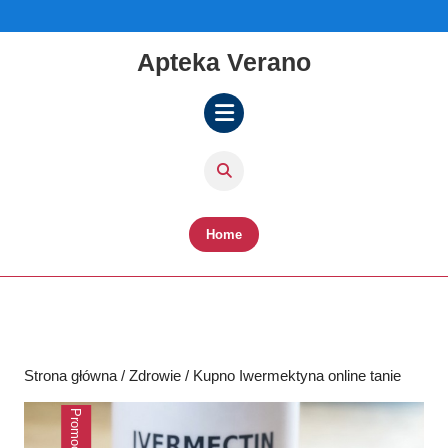
Skip
to
content
Apteka Verano
Skip
to
content
Open
Button
Home
Strona główna
/
Zdrowie
/ Kupno Iwermektyna online tanie
Promocja!