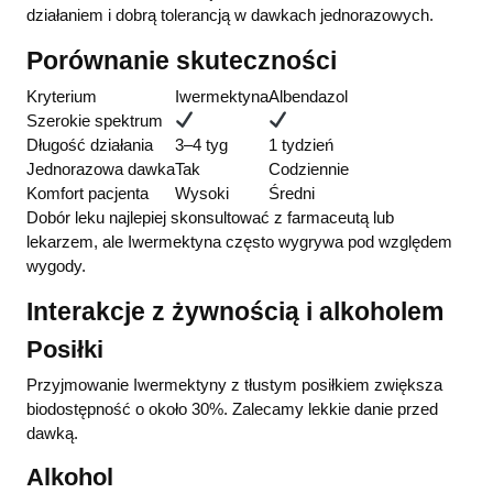
działaniem i dobrą tolerancją w dawkach jednorazowych.
Porównanie skuteczności
Kryterium
Iwermektyna
Albendazol
Szerokie spektrum
Długość działania
3–4 tyg
1 tydzień
Jednorazowa dawka
Tak
Codziennie
Komfort pacjenta
Wysoki
Średni
Dobór leku najlepiej skonsultować z farmaceutą lub
lekarzem, ale Iwermektyna często wygrywa pod względem
wygody.
Interakcje z żywnością i alkoholem
Posiłki
Przyjmowanie Iwermektyny z tłustym posiłkiem zwiększa
biodostępność o około 30%. Zalecamy lekkie danie przed
dawką.
Alkohol