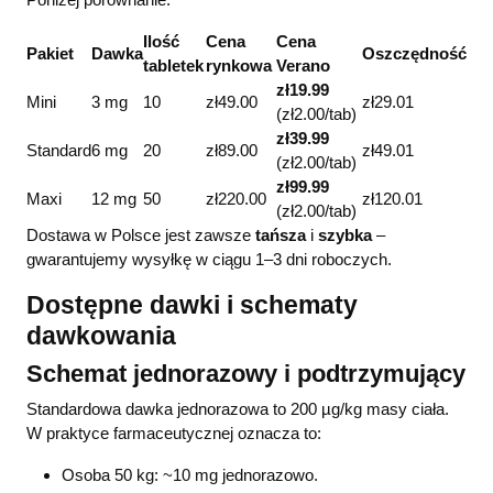
Ilość
Cena
Cena
Pakiet
Dawka
Oszczędność
tabletek
rynkowa
Verano
zł19.99
Mini
3 mg
10
zł49.00
zł29.01
(zł2.00/tab)
zł39.99
Standard
6 mg
20
zł89.00
zł49.01
(zł2.00/tab)
zł99.99
Maxi
12 mg
50
zł220.00
zł120.01
(zł2.00/tab)
Dostawa w Polsce jest zawsze
tańsza
i
szybka
–
gwarantujemy wysyłkę w ciągu 1–3 dni roboczych.
Dostępne dawki i schematy
dawkowania
Schemat jednorazowy i podtrzymujący
Standardowa dawka jednorazowa to 200 µg/kg masy ciała.
W praktyce farmaceutycznej oznacza to:
Osoba 50 kg: ~10 mg jednorazowo.