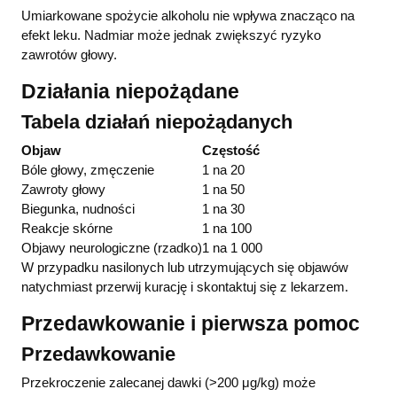
Umiarkowane spożycie alkoholu nie wpływa znacząco na
efekt leku. Nadmiar może jednak zwiększyć ryzyko
zawrotów głowy.
Działania niepożądane
Tabela działań niepożądanych
Objaw
Częstość
Bóle głowy, zmęczenie
1 na 20
Zawroty głowy
1 na 50
Biegunka, nudności
1 na 30
Reakcje skórne
1 na 100
Objawy neurologiczne (rzadko)
1 na 1 000
W przypadku nasilonych lub utrzymujących się objawów
natychmiast przerwij kurację i skontaktuj się z lekarzem.
Przedawkowanie i pierwsza pomoc
Przedawkowanie
Przekroczenie zalecanej dawki (>200 μg/kg) może