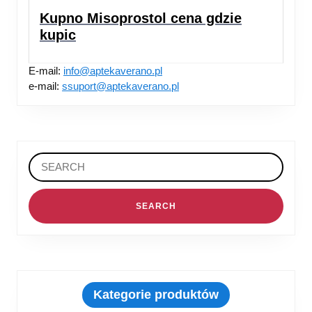
Kupno Misoprostol cena gdzie
kupic
E-mail:
info@aptekaverano.pl
e-mail:
ssuport@aptekaverano.pl
Search
for:
Kategorie produktów