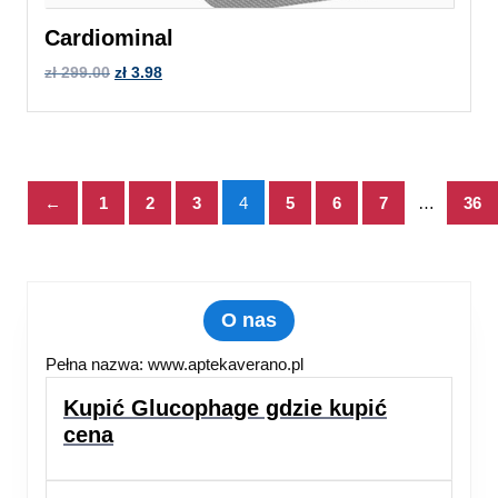
Cardiominal
zł
299.00
zł
3.98
←
1
2
3
4
5
6
7
…
36
O nas
Pełna nazwa: www.aptekaverano.pl
Kupić Glucophage gdzie kupić
cena