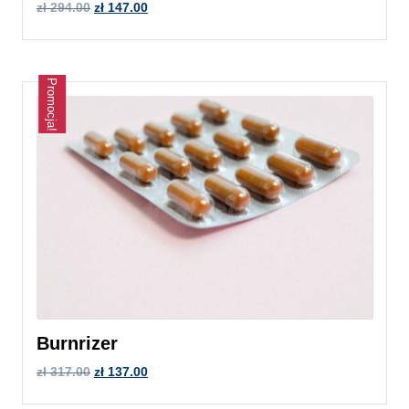
zł
294.00
zł
147.00
Promocja!
Burnrizer
zł
317.00
zł
137.00