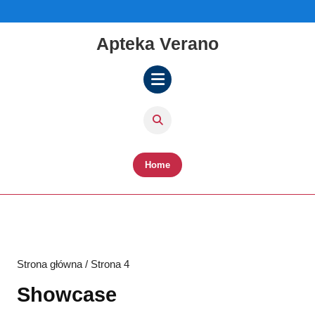
Skip
to
content
Apteka Verano
Skip
to
content
Open
Button
Home
Strona główna
/ Strona 4
Showcase